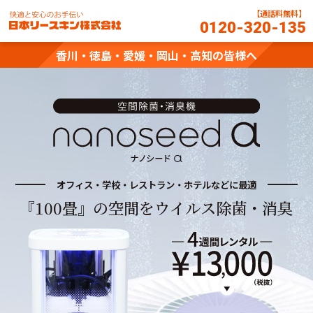
【通話料無料】
0120-320-135
香川・徳島・愛媛・岡山・高知の皆様へ
オフィス・学校・レストラン・ホテルなどに最適
『
1
0
0
畳
』
の
空
間
を
ウ
イ
ル
ス
除
菌
・
消
臭