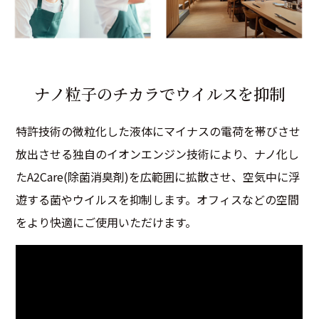
ナ
ノ
粒
子
の
チ
カ
ラ
で
ウ
イ
ル
ス
を
抑
制
特許技術の微粒化した液体にマイナスの電荷を帯びさせ
放出させる独自のイオンエンジン技術により、ナノ化し
たA2Care(除菌消臭剤)を広範囲に拡散させ、空気中に浮
遊する菌やウイルスを抑制します。オフィスなどの空間
をより快適にご使用いただけます。