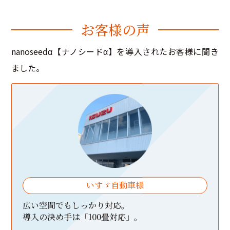
お
客
様
の
声
nanoseedα【ナノシードα】を導入されたお客様に聞き
ました。
いすゞ自動車様
広い空間でもしっかり対応。
導入の決め手は「100畳対応」。