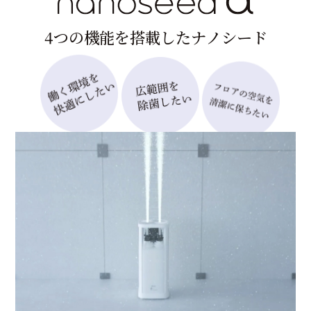
4
つ
の
機
能
を
搭
載
し
た
ナ
ノ
シ
ー
ド