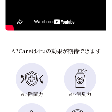
A
2
C
a
r
e
は
4
つ
の
効
果
が
期
待
で
き
ま
す